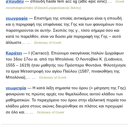
σπουδήν
— σπουδή haste fem acc sg (attic epic ionic) …
Greek
morphological index (Ελληνική μορφολογικούς δείκτες)
γεωγραφία
— Επιστήμη της οποίας αντικείμενο είναι η σπουδή
και η περιγραφή της επιφάνειας της Γης και των φαινομένων που
παρατηρούνται σε αυτήν. Σκοπός της γ., τόσο σήμερα όσο και
κατά το παρελθόν, είναι να δώσει μία περιγραφή της Γης – αυτό
άλλωστε… …
Dictionary of Greek
Καράτσι
— I (Carracci). Επώνυμο οικογένειας Ιταλών ζωγράφων
του 16ου 17ου αι. από την Μπολόνια. Ο Λοντοβίκο Κ. (Lodovico,
1555 – 1619) ήταν μαθητής του Πρόσπερο Φοντάνα. Φιλοτέχνησε
τα έργα Μεταστροφή του αγίου Παύλου (1587, πινακοθήκη της
Μπολόνια),… …
Dictionary of Greek
γεωμετρία
— Η κατά λέξη σημασία του όρου (= μέτρηση της Γης)
φανερώνει τις πρώτες αρχές του θεμελιώδους αυτού κλάδου των
μαθηματικών. Το περιεχόμενο του όρου στην εξελικτική πορεία του
κλάδου μέσα στους αιώνες διευρύνθηκε σε πλάτος και προχωρεί
σε όλο και… …
Dictionary of Greek