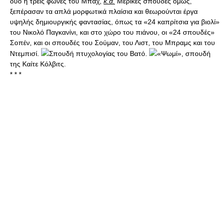
δυο ή τρεις φωνές του Μπαχ,
κ.ά.
Μερικές σπουδές όμως,
ξεπέρασαν τα απλά μορφωτικά πλαίσια και θεωρούνται έργα
υψηλής δημιουργικής φαντασίας, όπως τα «24 καπρίτσια για βιολί»
του Νικολό Παγκανίνι, και στο χώρο του πιάνου, οι «24 σπουδές»
Σοπέν, και οι σπουδές του Σούμαν, του Λιστ, του Μπραμς και του
Ντεμπισί.
Σπουδή πτυχολογίας του Βατό.
«Ψωμί», σπουδή
της Καίτε Κόλβιτς.
* * *