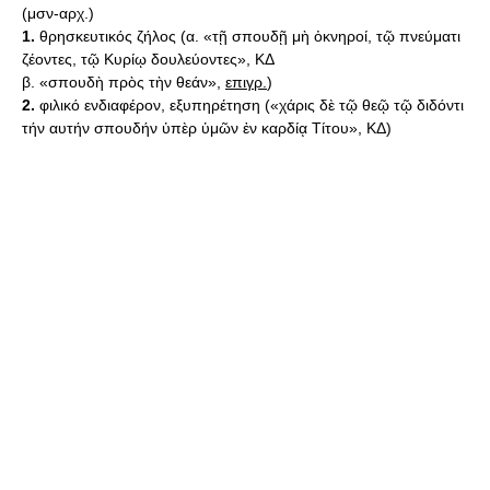
(μσν-αρχ.)
1.
θρησκευτικός ζήλος (α. «τῇ σπουδῇ μὴ ὀκνηροί, τῷ πνεύματι
ζέοντες, τῷ Κυρίῳ δουλεύοντες», ΚΔ
β. «σπουδὴ πρὸς τὴν θεάν»,
επιγρ.
)
2.
φιλικό ενδιαφέρον, εξυπηρέτηση («χάρις δὲ τῷ θεῷ τῷ διδόντι
τήν αυτήν σπουδήν ὑπὲρ ὑμῶν ἐν καρδίᾳ Τίτου», ΚΔ)