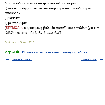
δ) «σπουδαὶ ἐρώτων» — ερωτικοί ενθουσιασμοί
ε) «ἐκ σπουδῆς» ή «κατά σπουδήν» ή «σὺν σπουδῇ» ή «ἐπὶ
σπουδῆς»
i) βιαστικά
ii) με προθυμία.
[
ΕΤΥΜΟΛ.
<
ετεροιωμένη βαθμίδα
σπουδ
- τού
σπεύδω
* (για την
εξέλιξη τής σημ. τής λ.
βλ. λ.
σπεύδω
)].
Dictionary of Greek
.
2013
.
Игры ⚽
Поможем решить контрольную работу
σπουδάστρια
σπουδαίος