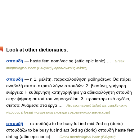
Look at other dictionaries:
σπουδή
— haste fem nom/voc sg (attic epic ionic) …
Greek
morphological index (Ελληνική μορφολογικούς δείκτες)
σπουδή
— η 1. μελέτη, παρακολούθηση μαθημάτων: Θα πάρει
αναβολή απότο στρατό λόγω σπουδών. 2. βιασύνη, γρήγορη
ενέργεια: Η κυβέρνηση κατηγορήθηκε για αδικαιολόγητη σπουδή
στην ψήφιση αυτού του νομοσχεδίου. 3. προκαταρκτικό σχέδιο,
σκίτσο: Ανάμεσα στα έργα …
Νέο ερμηνευτικό λεξικό της νεοελληνικής
γλώσσας (Новый толковании словарь современного греческого)
σπουδῇ
— σπουδάζω to be busy fut ind mid 2nd sg (doric)
σπουδάζω to be busy fut ind act 3rd sg (doric) σπουδή haste fem
dat sg (attic epic ionic) …
Greek morphological index (Ελληνική