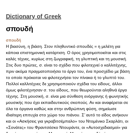
Dictionary of Greek
σπουδή
σπουδή
Η βιασύνη, η βιάση. Στον πληθυντικό σπουδές = η μελέτη για
κάποια επιστημονική κατάρτιση. Ο όρος χρησιμοποιείται και στις
καλές τέχνες, κυρίως στη ζωγραφική, τη γλυπτική και τη μουσική.
Στις δυο πρώτες, σ. είναι το σχέδιο που φιλοτεχνεί ο καλλιτέχνης,
πριν ακόμα πραγματοποιήσει το έργο του, ένα προσχέδιο με βάση
το οποίο πρόκειται να φιλοτεχνήσει τον πίνακα ή το γλυπτό του.
Πολλοί καλλιτέχνες δε χρησιμοποιούν σχέδια του είδους, άλλοι
όμως φιλοτέχνησαν σ. του είδους, που θεωρούνται αληθινά έργα
τέχνης. Στη μουσική, σ. είναι μια σύνθεση ενόργανης ή φωνητικής
μουσικής που έχει εκπαιδευτικούς σκοπούς. Αν και αναφέρεται σε
όλα τα όργανα καθώς και στην ανθρώπινη φύση, σημείωσε
ιδιαίτερη επιτυχία στο χώρο του πιάνου. Σ’ αυτό το είδος ανήκουν
και οι «Ασκήσεις για γκραβιτσέμπαλο» του Ντομένικο Σκαρλάτι, οι
«Σονάτες» του Φραντσέσκο Ντουράντε, οι «Αυτοσχεδιασμοί» για