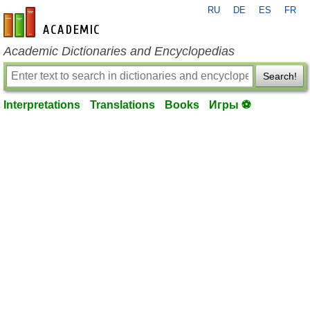
RU
DE
ES
FR
en-academic.com
Academic Dictionaries and Encyclopedias
Search!
Interpretations
Translations
Books
Игры ⚽