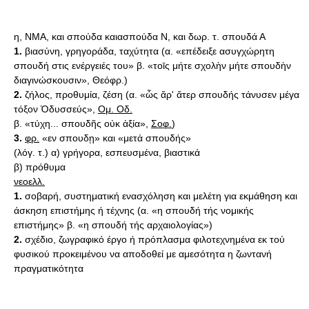
η, ΝΜΑ, και σπούδα καιασπούδα Ν, και δωρ. τ. σπουδά Α
1.
βιασύνη, γρηγοράδα, ταχύτητα (α. «επέδειξε ασυγχώρητη
σπουδή στις ενέργειές του» β. «τοῑς μήτε σχολὴν μήτε σπουδὴν
διαγινώσκουσιν», Θεόφρ.)
2.
ζήλος, προθυμία, ζέση (α. «ὧς ἄρ' ἄτερ σπουδής τάνυσεν μέγα
τόξον Ὀδυσσεύς»,
Ομ. Οδ.
β. «τύχη... σπουδῆς οὐκ ἀξία»,
Σοφ.
)
3.
φρ.
«εν σπουδῃ» και «μετά σπουδής»
(λόγ. τ.) α) γρήγορα, εσπευσμένα, βιαστικά
β) πρόθυμα
νεοελλ.
1.
σοβαρή, συστηματική ενασχόληση και μελέτη για εκμάθηση και
άσκηση επιστήμης ή τέχνης (α. «η σπουδή τής νομικής
επιστήμης» β. «η σπουδή τής αρχαιολογίας»)
2.
σχέδιο, ζωγραφικό έργο ή πρόπλασμα φιλοτεχνημένα εκ τού
φυσικού προκειμένου να αποδοθεί με αμεσότητα η ζωντανή
πραγματικότητα