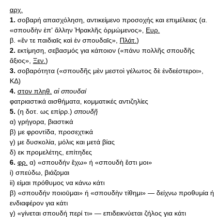
αρχ.
1.
σοβαρή απασχόληση, αντικείμενο προσοχής και επιμέλειας (α.
«σπουδὴν ἐπ' ἄλλην Ἡρακλῆς ὁρμώμενος»,
Ευρ.
β. «ἔν τε παιδιαῑς καὶ ἐν σπουδαῑς»,
Πλάτ.
)
2.
εκτίμηση, σεβασμός για κάποιον («πάνυ πολλῆς σπουδῆς
ἄξιος»,
Ξεν.
)
3.
σοβαρότητα («σπουδῆς μὲν μεστοὶ γέλωτος δὲ ἐνδεέστεροι»,
ΚΔ)
4.
στον πληθ.
αἱ σπουδαί
φατριαστικά αισθήματα, κομματικές αντιζηλίες
5.
(η δοτ. ως επίρρ.)
σπουδῇ
α) γρήγορα, βιαστικά
β) με φροντίδα, προσεχτικά
γ) με δυσκολία, μόλις και μετά βίας
δ) εκ προμελέτης, επίτηδες
6.
φρ.
α) «σπουδήν ἔχω» ή «σπουδὴ ἔστι μοι»
i) σπεύδω, βιάζομαι
ii) είμαι πρόθυμος να κάνω κάτι
β) «σπουδήν ποιοῡμαι» ή «σπουδὴν τίθημι» — δείχνω προθυμία ή
ενδιαφέρον για κάτι
γ) «γίνεται σπουδή περί τι» — επιδεικνύεται ζήλος για κάτι